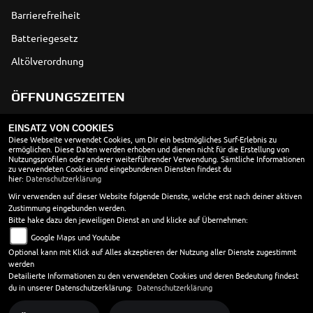
Barrierefreiheit
Batteriegesetz
Altölverordnung
ÖFFNUNGSZEITEN
EINSATZ VON COOKIES
Montag:
geschlossen
Diese Webseite verwendet Cookies, um Dir ein bestmögliches Surf-Erlebnis zu
ermöglichen. Diese Daten werden erhoben und dienen nicht für die Erstellung von
Dienstag:
08:30 - 18:00
Nutzungsprofilen oder anderer weiterführender Verwendung. Sämtliche Informationen
Mittwoch:
08:30 - 18:00
zu verwendeten Cookies und eingebundenen Diensten findest du
hier:
Datenschutzerklärung
Donnerstag:
08:30 - 18:00
Wir verwenden auf dieser Website folgende Dienste, welche erst nach deiner aktiven
Freitag:
08:30 - 18:00
Zustimmung eingebunden werden.
Samstag:
10:00 - 13:00
Bitte hake dazu den jeweiligen Dienst an und klicke auf Übernehmen:
Sonntag:
geschlossen
Google Maps und Youtube
Werkstatt
Optional kann mit Klick auf Alles akzeptieren der Nutzung aller Dienste zugestimmt
werden
Montag - Donnerstag 8.30 - 18.00 Uhr
Detailierte Informationen zu den verwendeten Cookies und deren Bedeutung findest
Freitag 8.30 - 17.00 Uhr
du in unserer Datenschutzerklärung:
Datenschutzerklärung