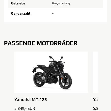
Getriebe
Gangschaltung
Ganganzahl
6
PASSENDE MOTORRÄDER
Yamaha MT-125
Yamaha 
5.849,- EUR
5.849,- E