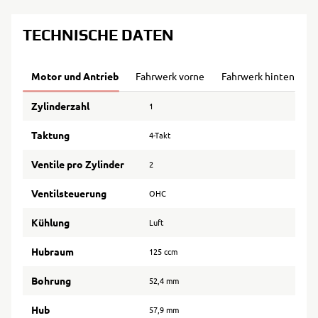
TECHNISCHE DATEN
Motor und Antrieb
Fahrwerk vorne
Fahrwerk hinten
B
Zylinderzahl
1
Taktung
4-Takt
Ventile pro Zylinder
2
Ventilsteuerung
OHC
Kühlung
Luft
Hubraum
125 ccm
Bohrung
52,4 mm
Hub
57,9 mm