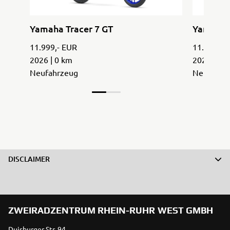
Yamaha Tracer 7 GT
Yamaha T
11.999,- EUR
11.999,- 
2026 | 0 km
2026 | 0 
Neufahrzeug
Neufahrz
DISCLAIMER
ZWEIRADZENTRUM RHEIN-RUHR WEST GMBH
Duisburger Str. 94