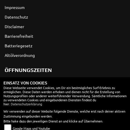
Impressum
Datenschutz
Disclaimer
Barrierefreiheit
Batteriegesetz
Altölverordnung
ÖFFNUNGSZEITEN
EINSATZ VON COOKIES
Montag:
geschlossen
Diese Webseite verwendet Cookies, um Dir ein bestmögliches Surf-Erlebnis zu
ermöglichen. Diese Daten werden erhoben und dienen nicht für die Erstellung von
Dienstag:
08:30 - 18:00
Nutzungsprofilen oder anderer weiterführender Verwendung. Sämtliche Informationen
Mittwoch:
08:30 - 18:00
zu verwendeten Cookies und eingebundenen Diensten findest du
hier:
Datenschutzerklärung
Donnerstag:
08:30 - 18:00
Wir verwenden auf dieser Website folgende Dienste, welche erst nach deiner aktiven
Freitag:
08:30 - 18:00
Zustimmung eingebunden werden.
Samstag:
10:00 - 13:00
Bitte hake dazu den jeweiligen Dienst an und klicke auf Übernehmen:
Sonntag:
geschlossen
Google Maps und Youtube