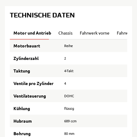
TECHNISCHE DATEN
Motor und Antrieb
Chassis
Fahrwerk vorne
Fahrwerk 
Motorbauart
Reihe
Zylinderzahl
2
Taktung
4-Takt
Ventile pro Zylinder
4
Ventilsteuerung
DOHC
Kühlung
flüssig
Hubraum
689 ccm
Bohrung
80 mm