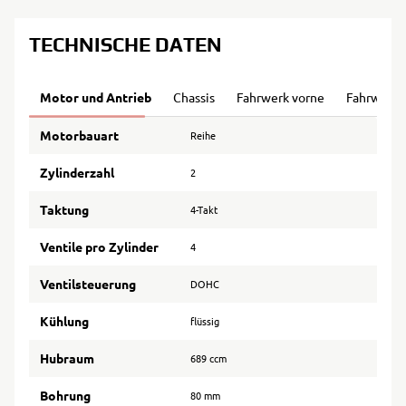
TECHNISCHE DATEN
Motor und Antrieb
Chassis
Fahrwerk vorne
Fahrwerk 
Motorbauart
Reihe
Zylinderzahl
2
Taktung
4-Takt
Ventile pro Zylinder
4
Ventilsteuerung
DOHC
Kühlung
flüssig
Hubraum
689 ccm
Bohrung
80 mm