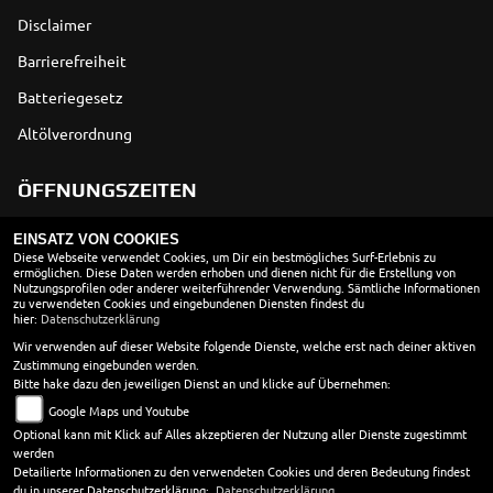
Disclaimer
Barrierefreiheit
Batteriegesetz
Altölverordnung
ÖFFNUNGSZEITEN
EINSATZ VON COOKIES
Montag:
geschlossen
Diese Webseite verwendet Cookies, um Dir ein bestmögliches Surf-Erlebnis zu
ermöglichen. Diese Daten werden erhoben und dienen nicht für die Erstellung von
Dienstag:
08:30 - 18:00
Nutzungsprofilen oder anderer weiterführender Verwendung. Sämtliche Informationen
Mittwoch:
08:30 - 18:00
zu verwendeten Cookies und eingebundenen Diensten findest du
hier:
Datenschutzerklärung
Donnerstag:
08:30 - 18:00
Wir verwenden auf dieser Website folgende Dienste, welche erst nach deiner aktiven
Freitag:
08:30 - 18:00
Zustimmung eingebunden werden.
Samstag:
10:00 - 13:00
Bitte hake dazu den jeweiligen Dienst an und klicke auf Übernehmen:
Sonntag:
geschlossen
Google Maps und Youtube
Werkstatt
Optional kann mit Klick auf Alles akzeptieren der Nutzung aller Dienste zugestimmt
werden
Montag - Donnerstag 8.30 - 18.00 Uhr
Detailierte Informationen zu den verwendeten Cookies und deren Bedeutung findest
Freitag 8.30 - 17.00 Uhr
du in unserer Datenschutzerklärung:
Datenschutzerklärung