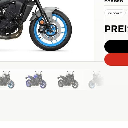
FARBEN
Ice Storm
PRE