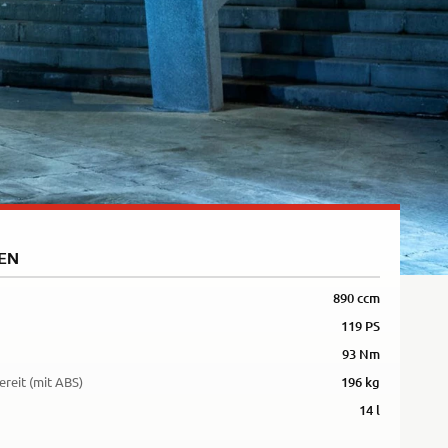
5R
EN
890 ccm
119 PS
93 Nm
ereit (mit ABS)
196 kg
14 l