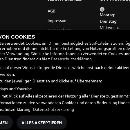
AGB
Montag:
Impressum
Dienstag:
Mittwoch:
Datenschutz
Donnerstag:
 VON COOKIES
Disclaimer
Freitag:
e verwendet Cookies, um Dir ein bestmögliches Surf-Erlebnis zu ermög
Samstag:
erhoben und dienen nicht für die Erstellung von Nutzungsprofilen ode
Barrierefreiheit
Sonntag:
der Verwendung. Sämtliche Informationen zu verwendeten Cookies un
Batteriegesetz
 Diensten findest du hier:
Datenschutzerklärung
Werkstatt
n auf dieser Website folgende Dienste, welche erst nach deiner aktiv
Altölverordnung
Montag - Donn
 werden.
Freitag 8.30 -
zu den jeweiligen Dienst an und klicke auf Übernehmen:
Maps und Youtube
 mit Klick auf Alles akzeptieren der Nutzung aller Dienste zugestimm
Informationen zu den verwendeten Cookies und deren Bedeutung findest
nschutzerklärung:
Datenschutzerklärung
MEN
ALLES AKZEPTIEREN