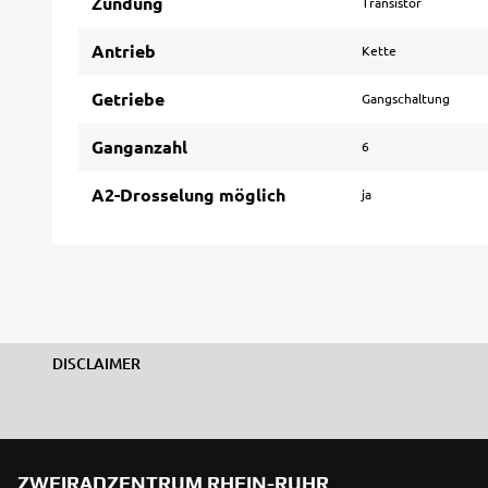
Zündung
Transistor
Antrieb
Kette
Getriebe
Gangschaltung
Ganganzahl
6
A2-Drosselung möglich
ja
DISCLAIMER
ZWEIRADZENTRUM RHEIN-RUHR