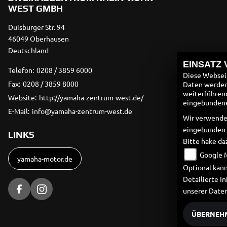
WEST GMBH
Duisburger Str. 94
46049 Oberhausen
Deutschland
EINSATZ
Telefon:
0208 / 3859 6000
Diese Webseit
Fax:
0208 / 3859 8000
Daten werden 
weiterführen
Website:
http://yamaha-zentrum-west.de/
eingebundenen
E-Mail:
info@yamaha-zentrum-west.de
Wir verwende
eingebunden
LINKS
Bitte hake da
Google 
yamaha-motor.de
Optional kann
Detailierte 
unserer Date
ÜBERNEH