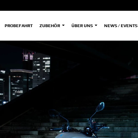
PROBEFAHRT
ZUBEHÖR
ÜBER UNS
NEWS / EVENT
ADVENTURE
A
A
HYPER NAKED
SPORT HERITAGE
Tenere
Tener
700
700
(Low
SPORT TOURING
SUPERSPORT
A2
A
Tenere
Tener
700
700
35kW
Rally
A
A1