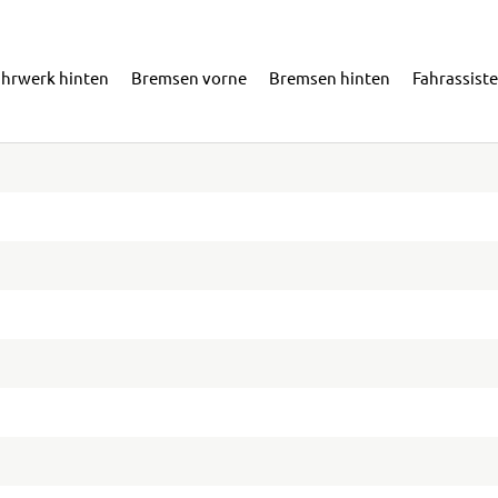
ahrwerk hinten
Bremsen vorne
Bremsen hinten
Fahrassist