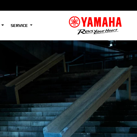
S
SERVICE
A2
e
Tenere
700
)
(Low)
35kW
A2
e
Tenere
700
Rally
35kW